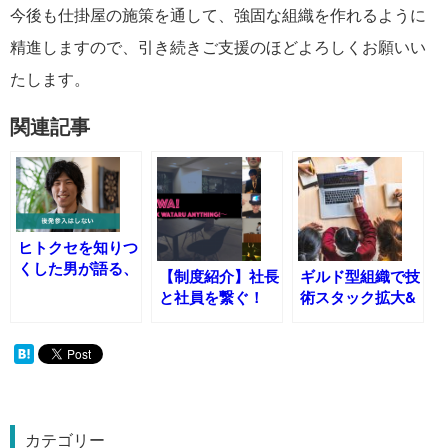
今後も仕掛屋の施策を通して、強固な組織を作れるように
精進しますので、引き続きご支援のほどよろしくお願いい
たします。
関連記事
ヒトクセを知りつ
くした男が語る、
【制度紹介】社長
ギルド型組織で技
ヒトクセの魅力と
と社員を繋ぐ！
術スタック拡大&
は・・・？
「AWA!」を導入
属人化解消！開発
本部の新体制と
は？
カテゴリー